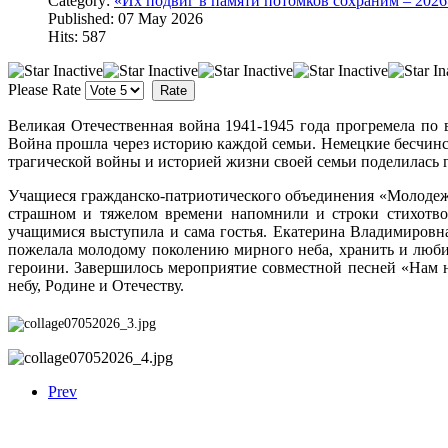
Category:
«Их подвиг в памяти потомков сохраним – 2026
Published: 07 May 2026
Hits: 587
Please Rate
Великая Отечественная война 1941-1945 года прогремела по 
Война прошла через историю каждой семьи. Немецкие бесчинст
трагической войны и историей жизни своей семьи поделилась 
Учащиеся гражданско-патриотического объединения «Молодеж
страшном и тяжелом времени напомнили и строки стихотвор
учащимися выступила и сама гостья. Екатерина Владимировна
пожелала молодому поколению мирного неба, хранить и люб
героини. Завершилось мероприятие совместной песней «Нам 
небу, Родине и Отечеству.
Prev