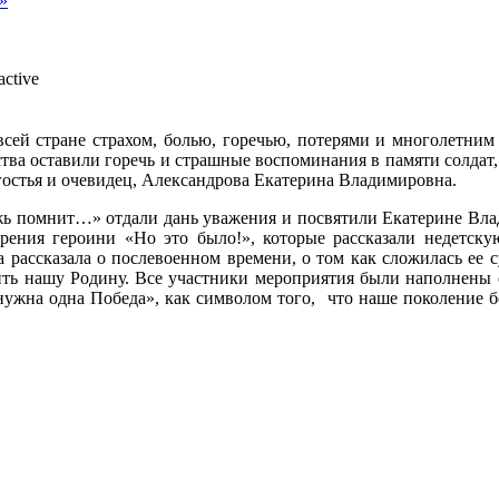
»
всей стране страхом, болью, горечью, потерями и многолетним
ва оставили горечь и страшные воспоминания в памяти солдат,
гостья и очевидец, Александрова Екатерина Владимировна.
ь помнит…» отдали дань уважения и посвятили Екатерине Влади
ения героини «Но это было!», которые рассказали недетску
 рассказала о послевоенном времени, о том как сложилась ее 
ить нашу Родину. Все участники мероприятия были наполнены 
нужна одна Победа», как символом того, что наше поколение б