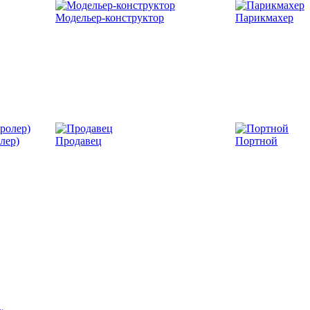
Модельер-конструктор
Парикмахер
лер)
Продавец
Портной