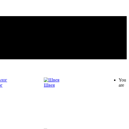
You
ог
Швея
are