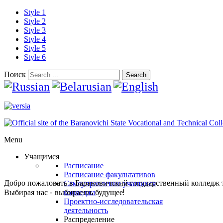
Style 1
Style 2
Style 3
Style 4
Style 5
Style 6
Поиск
Search
Menu
Учащимся
Расписание
Расписание факультативов
Добро пожаловать в Барановичский государственный колледж 
Самоуправление учащихся
Выбирая нас - выбираешь будущее!
колледжа
Проектно-исследовательская
деятельность
Распределение