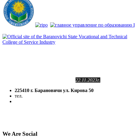
Сайт зарегистрирован
в Государственном регистре
информационных ресурсов РБ.
Регистрационное свидетельство
№2141102409
от 24.11.2011г.
с изменениями от
22.11.2023г.
225410 г. Барановичи ул. Кирова 50
тел.
(8-016-3) 64-81-28
5volokno@brest.by
Политика конфиденциальности
Политика использования файлов cookie
We Are Social