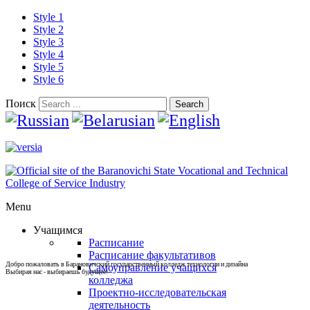
Style 1
Style 2
Style 3
Style 4
Style 5
Style 6
Поиск
Search
Menu
Учащимся
Расписание
Расписание факультативов
Добро пожаловать в Барановичский государственный колледж технологии и дизайна
Самоуправление учащихся
Выбирая нас - выбираешь будущее!
колледжа
Проектно-исследовательская
деятельность