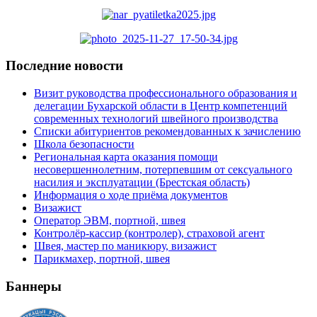
Последние новости
Визит руководства профессионального образования и
делегации Бухарской области в Центр компетенций
современных технологий швейного производства
Списки абитуриентов рекомендованных к зачислению
Школа безопасности
Региональная карта оказания помощи
несовершеннолетним, потерпевшим от сексуального
насилия и эксплуатации (Брестская область)
Информация о ходе приёма документов
Визажист
Оператор ЭВМ, портной, швея
Контролёр-кассир (контролер), страховой агент
Швея, мастер по маникюру, визажист
Парикмахер, портной, швея
Баннеры