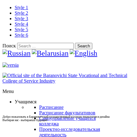
Style 1
Style 2
Style 3
Style 4
Style 5
Style 6
Поиск
Search
Menu
Учащимся
Расписание
Расписание факультативов
Добро пожаловать в Барановичский государственный колледж технологии и дизайна
Самоуправление учащихся
Выбирая нас - выбираешь будущее!
колледжа
Проектно-исследовательская
деятельность