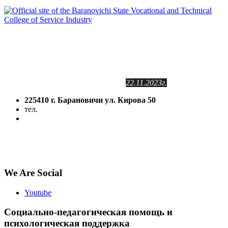
Сайт зарегистрирован
в Государственном регистре
информационных ресурсов РБ.
Регистрационное свидетельство
№2141102409
от 24.11.2011г.
с изменениями от
22.11.2023г.
225410 г. Барановичи ул. Кирова 50
тел.
(8-016-3) 64-81-28
5volokno@brest.by
Политика конфиденциальности
Политика использования файлов cookie
We Are Social
Youtube
Социально-педагогическая помощь и
психологическая поддержка