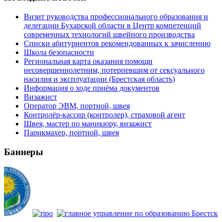
Визит руководства профессионального образования и
делегации Бухарской области в Центр компетенций
современных технологий швейного производства
Списки абитуриентов рекомендованных к зачислению
Школа безопасности
Региональная карта оказания помощи
несовершеннолетним, потерпевшим от сексуального
насилия и эксплуатации (Брестская область)
Информация о ходе приёма документов
Визажист
Оператор ЭВМ, портной, швея
Контролёр-кассир (контролер), страховой агент
Швея, мастер по маникюру, визажист
Парикмахер, портной, швея
Баннеры