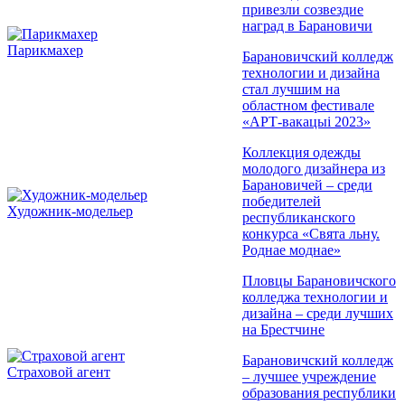
привезли созвездие
наград в Барановичи
Парикмахер
Барановичский колледж
технологии и дизайна
стал лучшим на
областном фестивале
«АРТ-вакацыі 2023»
Коллекция одежды
молодого дизайнера из
Барановичей – среди
победителей
Художник-модельер
республиканского
конкурса «Свята льну.
Роднае моднае»
Пловцы Барановичского
колледжа технологии и
дизайна – среди лучших
на Брестчине
Барановичский колледж
Страховой агент
– лучшее учреждение
образования республики