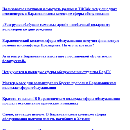
Пользоваться патчами и смотреть ролики в TikTok: чему еще учат
пенсионерок в Барановичском колледже сферы обслуживания
«Разгрузили бабушке самосвал дров!»: необычный подарок от
волонтеров ко дню рождения
Барановичский колледж сферы обслуживания получил финансовую
помощь из спецфонда Президента. На что потратили?
Агиттеатр в Барановичах выступил с постановкой «Боль земли
белорусской»
Чему учатся в колледже сферы обслуживания студенты БарГУ
Мастер-класс для волонтеров из Бреста провели в Барановичском
колледже сферы обслуживания
Красота-то какая! В Барановичском колледже сферы обслуживания
прошел госэкзамен по прическам и макияжу
Слово, звучащее пеплом. В Барановичском колледже сферы
обслуживания почтили память погибших в Хатыни