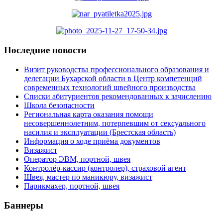
Последние новости
Визит руководства профессионального образования и
делегации Бухарской области в Центр компетенций
современных технологий швейного производства
Списки абитуриентов рекомендованных к зачислению
Школа безопасности
Региональная карта оказания помощи
несовершеннолетним, потерпевшим от сексуального
насилия и эксплуатации (Брестская область)
Информация о ходе приёма документов
Визажист
Оператор ЭВМ, портной, швея
Контролёр-кассир (контролер), страховой агент
Швея, мастер по маникюру, визажист
Парикмахер, портной, швея
Баннеры