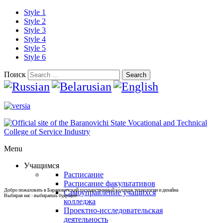
Style 1
Style 2
Style 3
Style 4
Style 5
Style 6
Поиск
Search
Menu
Учащимся
Расписание
Расписание факультативов
Добро пожаловать в Барановичский государственный колледж технологии и дизайна
Самоуправление учащихся
Выбирая нас - выбираешь будущее!
колледжа
Проектно-исследовательская
деятельность