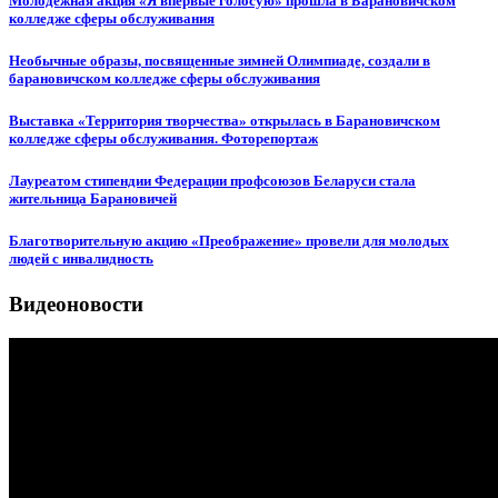
Молодежная акция «Я впервые голосую» прошла в Барановичском
колледже сферы обслуживания
Необычные образы, посвященные зимней Олимпиаде, создали в
барановичском колледже сферы обслуживания
Выставка «Территория творчества» открылась в Барановичском
колледже сферы обслуживания. Фоторепортаж
Лауреатом стипендии Федерации профсоюзов Беларуси стала
жительница Барановичей
Благотворительную акцию «Преображение» провели для молодых
людей с инвалидность
Видеоновости