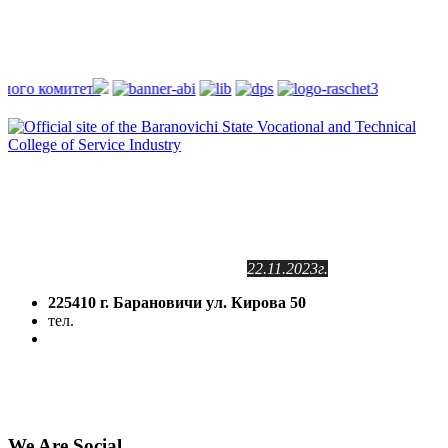
Сайт зарегистрирован
в Государственном регистре
информационных ресурсов РБ.
Регистрационное свидетельство
№2141102409
от 24.11.2011г.
с изменениями от
22.11.2023г.
225410 г. Барановичи ул. Кирова 50
тел.
(8-016-3) 64-81-28
5volokno@brest.by
Политика конфиденциальности
Политика использования файлов cookie
We Are Social