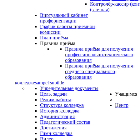
Контролёр-кассир (кон
(заочная)
Виртуальный кабинет
профориентации
График работы приемной
комиссии
План приёма
Правила приёма
Правила приёма для получения
профессионально-технического
образования
Правила приёма для получения
среднего специального
образования
колледже
sampel subtitle
Учредительные документы
Цель, задачи
Учащимся
Режим работы
Структура колледжа
Центр
История колледжа
Администрация
Педагогический состав
Достижения
Гимн колледжа
Видео