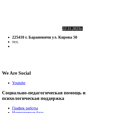
Сайт зарегистрирован
в Государственном регистре
информационных ресурсов РБ.
Регистрационное свидетельство
№2141102409
от 24.11.2011г.
с изменениями от
22.11.2023г.
225410 г. Барановичи ул. Кирова 50
тел.
(8-016-3) 64-81-28
5volokno@brest.by
Политика конфиденциальности
Политика использования файлов cookie
We Are Social
Youtube
Социально-педагогическая помощь и
психологическая поддержка
График работы
Нормативная база