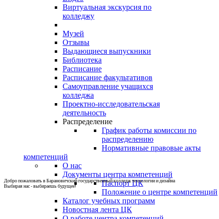
Виртуальная экскурсия по
колледжу
Музей
Отзывы
Выдающиеся выпускники
Библиотека
Расписание
Расписание факультативов
Самоуправление учащихся
колледжа
Проектно-исследовательская
деятельность
Распределение
График работы комиссии по
распределению
Нормативные правовые акты
компетенций
О нас
Документы центра компетенций
Добро пожаловать в Барановичский государственный колледж технологии и дизайна
Паспорт ЦК
Выбирая нас - выбираешь будущее!
Положение о центре компетенций
Каталог учебных программ
Новостная лента ЦК
О работе центра компетенций