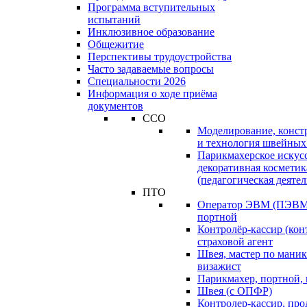
Программа вступительных
испытаний
Инклюзивное образование
Общежитие
Перспективы трудоустройства
Часто задаваемые вопросы
Специальности 2026
Информация о ходе приёма
документов
ССО
Моделирование, конст
и технология швейных
Парикмахерское искус
декоративная косметик
(педагогическая деятел
ПТО
Оператор ЭВМ (ПЭВМ)
портной
Контролёр-кассир (кон
страховой агент
Швея, мастер по маник
визажист
Парикмахер, портной,
Швея (с ОПФР)
Контролер-кассир, про