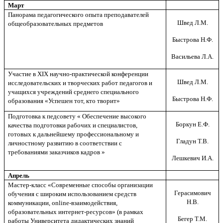
Март
Панорама педагогического опыта преподавателей
Швед Л.М.
общеобразовательных предметов
Быстрова Н.Ф.
Васильева Л.А.
Участие в Х
IX
научно-практической конференции
Швед Л.М.
исследовательских и творческих работ педагогов и
учащихся учреждений среднего специального
Быстрова Н.Ф.
образования «Успешен тот, кто творит»
Подготовка к педсовету « Обеспечение высокого
Боркун Е.Ф.
качества подготовки рабочих и специалистов,
готовых к дальнейшему профессиональному и
Гладун Т.В.
личностному развитию в соответствии с
требованиями заказчиков кадров »
Лешкевич И.А.
Апрель
Мастер-класс «Современные способы организации
Герасимович
обучения с широким использованием средств
Н.В.
коммуникации, online-взаимодействия,
образовательных интернет-ресурсов» (в рамках
Бегер Т.М.
работы Университета дидактических знаний