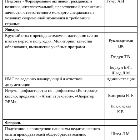
Педсовет «Формирование активной гражданской
Гулер А.И
позиции, интеллектуальной, нравственной, творческой
личности, ответственного молодого специалиста в
условиях современной экономики и требований
страны»
Январь
Круглый стол с преподавателями и мастерами п/о по
Руководители
итогам первого полугодия. Мониторинг качества
ЦК
образования, выполнение учебных программ.
Гладун Т.В.
Боркун Е.Ф.,
Швед Л.М.
ИМС по ведению планирующей и отчетной
Администрация
документации
Неделя профмастерства по профессиям «Контролер-
Быстрова Н.Ф.
кассир, продавец», «Агент страховой», «Оператор
ЭВМ»
Поклонская
К.В.
Февраль
Подготовка к проведению панорамы педагогического
Швед Л.М.
опыта преподавателей общеобразовательных
предметов