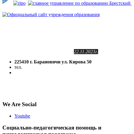
Сайт зарегистрирован
в Государственном регистре
информационных ресурсов РБ.
Регистрационное свидетельство
№2141102409
от 24.11.2011г.
с изменениями от
22.11.2023г.
225410 г. Барановичи ул. Кирова 50
тел.
(8-016-3) 64-81-28
5volokno@brest.by
Политика конфиденциальности
Политика использования файлов cookie
We Are Social
Youtube
Социально-педагогическая помощь и