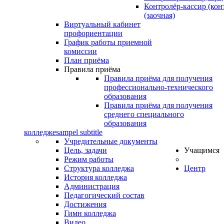
Контролёр-кассир (кон
(заочная)
Виртуальный кабинет
профориентации
График работы приемной
комиссии
План приёма
Правила приёма
Правила приёма для получения
профессионально-технического
образования
Правила приёма для получения
среднего специального
образования
колледже
sampel subtitle
Учредительные документы
Цель, задачи
Учащимся
Режим работы
Структура колледжа
Центр
История колледжа
Администрация
Педагогический состав
Достижения
Гимн колледжа
Видео