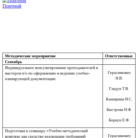
Портной
Методические мероприятия
Ответственные
Сентябрь
Индивидуальное консультирование преподавателей и
Герасимович
мастеров п/о по оформлению и ведению учебно-
Н.В.
планирующей документации
Гладун Т.В.
Каширина Н.С.
Быстрова Н.Ф.
Боркун Е.Ф.
Подготовка к семинару «Учебно-методический
Герасимович
комплекс как средство реализации требований