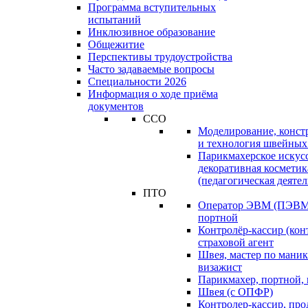
Программа вступительных
испытаний
Инклюзивное образование
Общежитие
Перспективы трудоустройства
Часто задаваемые вопросы
Специальности 2026
Информация о ходе приёма
документов
ССО
Моделирование, конст
и технология швейных
Парикмахерское искус
декоративная косметик
(педагогическая деятел
ПТО
Оператор ЭВМ (ПЭВМ)
портной
Контролёр-кассир (кон
страховой агент
Швея, мастер по маник
визажист
Парикмахер, портной,
Швея (с ОПФР)
Контролер-кассир, про