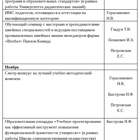
программ и образовательных стандартов» (в рамках
работы Университета дидактических знаний)
ИМС педагогов, готовящихся к аттестации на
Герасимович
квалификационную категорию
Н.В.
Обучающий семинар с мастерами и преподавателями
Гладун Т.В.
швейных специальностей и ведущим поставщиком
промышленных швейных машин менеджером фирмы
Лешкевич И.А.
«Brother» Павлом Камида
Петровская
Е.С.
Ноябрь
Смотр-конкурс на лучший учебно-методический
Герасимович
комплекс
Н.В.
Быстрова Н.Ф.
Петровская
Е.С.
Образовательная площадка «Учебное проектирование
Быстрова Н.Ф.
как эффективный инструмент повышения
функциональной грамотности учащихся»» (в рамках
работы Школы совершенствования педмастерства)