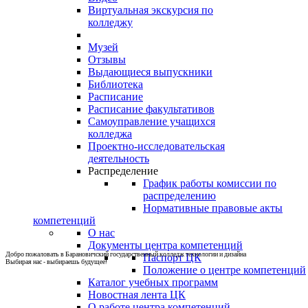
Виртуальная экскурсия по
колледжу
Музей
Отзывы
Выдающиеся выпускники
Библиотека
Расписание
Расписание факультативов
Самоуправление учащихся
колледжа
Проектно-исследовательская
деятельность
Распределение
График работы комиссии по
распределению
Нормативные правовые акты
компетенций
О нас
Документы центра компетенций
Добро пожаловать в Барановичский государственный колледж технологии и дизайна
Паспорт ЦК
Выбирая нас - выбираешь будущее!
Положение о центре компетенций
Каталог учебных программ
Новостная лента ЦК
О работе центра компетенций