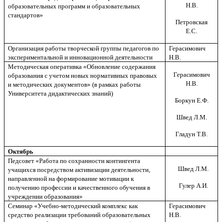
Н.В.
образовательных программ и образовательных
стандартов»
Петровская
Е.С.
Организация работы творческой группы педагогов по
Герасимович
экспериментальной и инновационной деятельности
Н.В.
Методическая оперативка «Обновление содержания
Герасимович
образования с учетом новых нормативных правовых
Н.В.
и методических документов» (в рамках работы
Университета дидактических знаний)
Боркун Е.Ф.
Швед Л.М.
Гладун Т.В.
Октябрь
Педсовет «Работа по сохранности контингента
Швед Л.М.
учащихся посредством активизации деятельности,
направленной на формирование мотивации к
Гулер А.И.
получению профессии и качественного обучения в
учреждении образования»
Семинар «Учебно-методический комплекс как
Герасимович
средство реализации требований образовательных
Н.В.