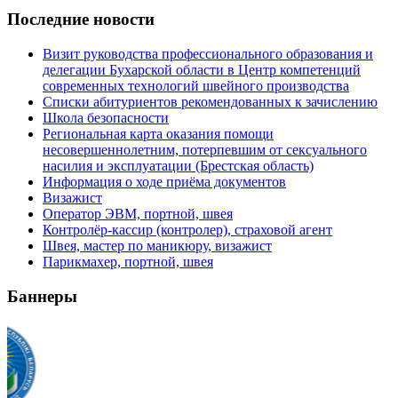
Последние новости
Визит руководства профессионального образования и
делегации Бухарской области в Центр компетенций
современных технологий швейного производства
Списки абитуриентов рекомендованных к зачислению
Школа безопасности
Региональная карта оказания помощи
несовершеннолетним, потерпевшим от сексуального
насилия и эксплуатации (Брестская область)
Информация о ходе приёма документов
Визажист
Оператор ЭВМ, портной, швея
Контролёр-кассир (контролер), страховой агент
Швея, мастер по маникюру, визажист
Парикмахер, портной, швея
Баннеры