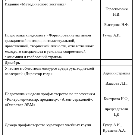
Издание «Методического вестника»
Герасимович
Н.В.
Быстрова Н.Ф.
Подготовка к педсовету «Формирование активной
Гулер А.И.
гражданской позиции, интеллектуальной,
нравственной, творческой личности, ответственного
молодого специалиста в условиях современной
экономики и требований страны»
Декабрь
Участие в областном конкурсе среди руководителей
Администрация
колледжей «Директор года»
Власова Л.П.
Подготовка к неделя профмастерства по профессиям
Быстрова Н.Ф.,
«Контролер-кассир, продавец», «Агент страховой»,
«Оператор ЭВМ»
председатели
ЦК
Декада профмастерства кураторов учебных групп
Гулер А.И.,
Кремень А.А.