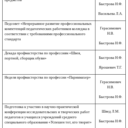
Быстрова Н.Ф.
Васильева Л.А.
Педсовет «Непрерывное развитие профессиональных
Герасимович
компетенций педагогических работников колледжа в
Н.В.
соответствии с требованиями профессионального
стандарта
Быстрова Н.Ф.
Декада профмастерства по профессиям «Швея,
Быстрова Н.Ф.
портной, сборщик обуви»
Ярошевич Т.Г.
Неделя профмастерства по профессии «Парикмахер»
Герасимович
Н.В.
Быстрова Н.Ф.
Подготовка к участию в научно-практической
Швед Л.М.
конференции исследовательских и творческих работ
педагогов и учащихся учреждений среднего
Быстрова Н.Ф.
специального образования «Успешен тот, кто творит»