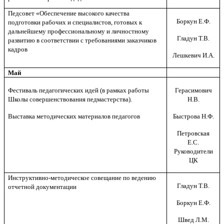
Педсовет «Обеспечение высокого качества
Боркун Е.Ф.
подготовки рабочих и специалистов, готовых к
дальнейшему профессиональному и личностному
Гладун Т.В.
развитию в соответствии с требованиями заказчиков
кадров
Лешкевич И.А.
Май
Фестиваль педагогических идей (в рамках работы
Герасимович
Школы совершенствования педмастерства).
Н.В.
Выставка методических материалов педагогов
Быстрова Н.Ф.
Петровская
Е.С.
Руководители
ЦК
Инструктивно-методическое совещание по ведению
Гладун Т.В.
отчетной документации
Боркун Е.Ф.
Швед Л.М.