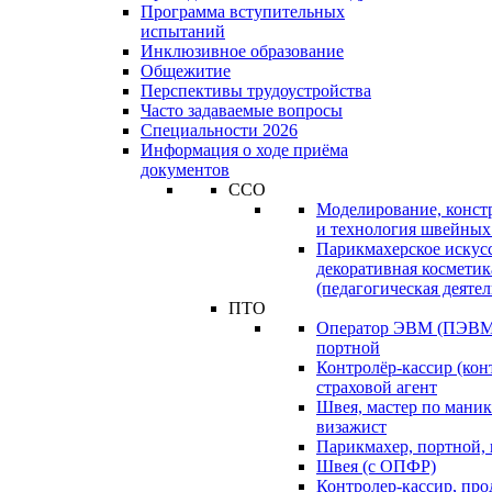
Программа вступительных
испытаний
Инклюзивное образование
Общежитие
Перспективы трудоустройства
Часто задаваемые вопросы
Специальности 2026
Информация о ходе приёма
документов
ССО
Моделирование, конст
и технология швейных
Парикмахерское искус
декоративная косметик
(педагогическая деятел
ПТО
Оператор ЭВМ (ПЭВМ)
портной
Контролёр-кассир (кон
страховой агент
Швея, мастер по маник
визажист
Парикмахер, портной,
Швея (с ОПФР)
Контролер-кассир, про