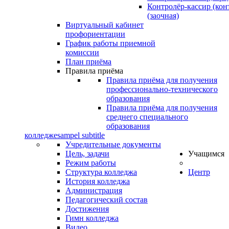
Контролёр-кассир (кон
(заочная)
Виртуальный кабинет
профориентации
График работы приемной
комиссии
План приёма
Правила приёма
Правила приёма для получения
профессионально-технического
образования
Правила приёма для получения
среднего специального
образования
колледже
sampel subtitle
Учредительные документы
Цель, задачи
Учащимся
Режим работы
Структура колледжа
Центр
История колледжа
Администрация
Педагогический состав
Достижения
Гимн колледжа
Видео