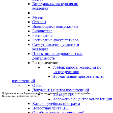
Виртуальная экскурсия по
колледжу
Музей
Отзывы
Выдающиеся выпускники
Библиотека
Расписание
Расписание факультативов
Самоуправление учащихся
колледжа
Проектно-исследовательская
деятельность
Распределение
График работы комиссии по
распределению
Нормативные правовые акты
компетенций
О нас
Документы центра компетенций
Добро пожаловать в Барановичский государственный колледж технологии и дизайна
Паспорт ЦК
Выбирая нас - выбираешь будущее!
Положение о центре компетенций
Каталог учебных программ
Новостная лента ЦК
О работе центра компетенций