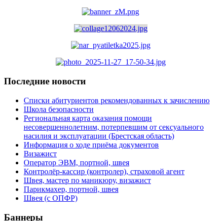
Последние новости
Списки абитуриентов рекомендованных к зачислению
Школа безопасности
Региональная карта оказания помощи
несовершеннолетним, потерпевшим от сексуального
насилия и эксплуатации (Брестская область)
Информация о ходе приёма документов
Визажист
Оператор ЭВМ, портной, швея
Контролёр-кассир (контролер), страховой агент
Швея, мастер по маникюру, визажист
Парикмахер, портной, швея
Швея (с ОПФР)
Баннеры