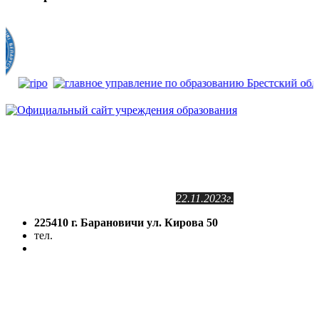
Сайт зарегистрирован
в Государственном регистре
информационных ресурсов РБ.
Регистрационное свидетельство
№2141102409
от 24.11.2011г.
с изменениями от
22.11.2023г.
225410 г. Барановичи ул. Кирова 50
тел.
(8-016-3) 64-81-28
5volokno@brest.by
Политика конфиденциальности
Политика использования файлов cookie