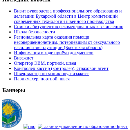
Визит руководства профессионального образования и
делегации Бухарской области в Центр компетенций
современных технологий швейного производства
Списки абитуриентов рекомендованных к зачислению
Школа безопасности
Региональная карта оказания помощи
несовершеннолетним, потерпевшим от сексуального
насилия и эксплуатации (Брестская область)
Информация о ходе приёма документов
Визажист
Оператор ЭВМ, портной, швея
Контролёр-кассир (контролер), страховой агент
Швея, мастер по маникюру, визажист
Парикмахер, портной, швея
Баннеры