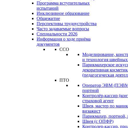
Программа вступительных
испытаний
Инклюзивное образование
Общежитие
Перспективы трудоустройства
Часто задаваемые вопросы
Специальности 2026
Информация о ходе приёма
документов
ССО
Моделирование, конст
и технология швейных
Парикмахерское искус
декоративная косметик
(педагогическая деятел
ПТО
Оператор ЭВМ (ПЭВМ)
портной
Контролёр-кассир (кон
страховой агент
Швея, мастер по маник
визажист
Парикмахер, портной,
Швея (с ОПФР)
Контролер-кассир, про