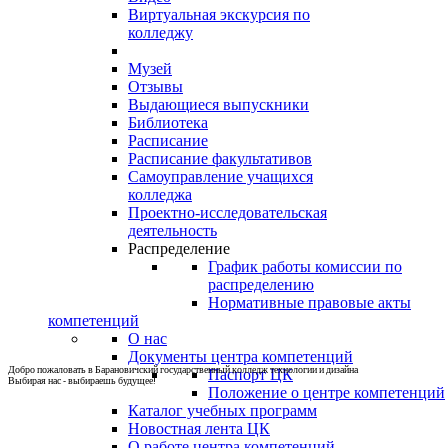
Виртуальная экскурсия по
колледжу
Музей
Отзывы
Выдающиеся выпускники
Библиотека
Расписание
Расписание факультативов
Самоуправление учащихся
колледжа
Проектно-исследовательская
деятельность
Распределение
График работы комиссии по
распределению
Нормативные правовые акты
компетенций
О нас
Документы центра компетенций
Добро пожаловать в Барановичский государственный колледж технологии и дизайна
Паспорт ЦК
Выбирая нас - выбираешь будущее!
Положение о центре компетенций
Каталог учебных программ
Новостная лента ЦК
О работе центра компетенций