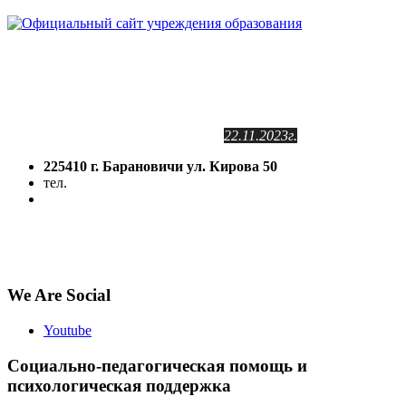
Сайт зарегистрирован
в Государственном регистре
информационных ресурсов РБ.
Регистрационное свидетельство
№2141102409
от 24.11.2011г.
с изменениями от
22.11.2023г.
225410 г. Барановичи ул. Кирова 50
тел.
(8-016-3) 64-81-28
5volokno@brest.by
Политика конфиденциальности
Политика использования файлов cookie
We Are Social
Youtube
Социально-педагогическая помощь и
психологическая поддержка