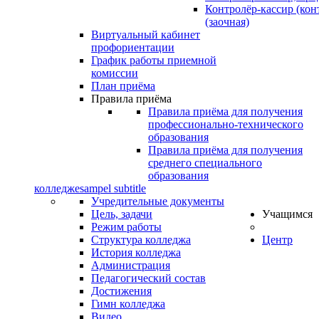
Контролёр-кассир (кон
(заочная)
Виртуальный кабинет
профориентации
График работы приемной
комиссии
План приёма
Правила приёма
Правила приёма для получения
профессионально-технического
образования
Правила приёма для получения
среднего специального
образования
колледже
sampel subtitle
Учредительные документы
Цель, задачи
Учащимся
Режим работы
Структура колледжа
Центр
История колледжа
Администрация
Педагогический состав
Достижения
Гимн колледжа
Видео