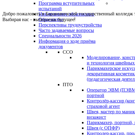
Программа вступительных
испытаний
Добро пожаловать в Барановичский государственный колледж 
Инклюзивное образование
Выбирая нас - выбираешь будущее!
Общежитие
Перспективы трудоустройства
Часто задаваемые вопросы
Специальности 2026
Информация о ходе приёма
документов
ССО
Моделирование, конст
и технология швейных
Парикмахерское искус
декоративная косметик
(педагогическая деятел
ПТО
Оператор ЭВМ (ПЭВМ)
портной
Контролёр-кассир (кон
страховой агент
Швея, мастер по маник
визажист
Парикмахер, портной,
Швея (с ОПФР)
Контролер-кассир, про