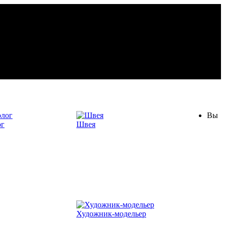
Вы
ог
Швея
Художник-модельер