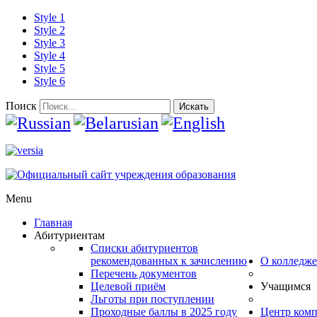
Style 1
Style 2
Style 3
Style 4
Style 5
Style 6
Поиск
Искать
Menu
Главная
Абитуриентам
Списки абитуриентов
рекомендованных к зачислению
О колледже
Перечень документов
Целевой приём
Учащимся
Льготы при поступлении
Проходные баллы в 2025 году
Центр ком