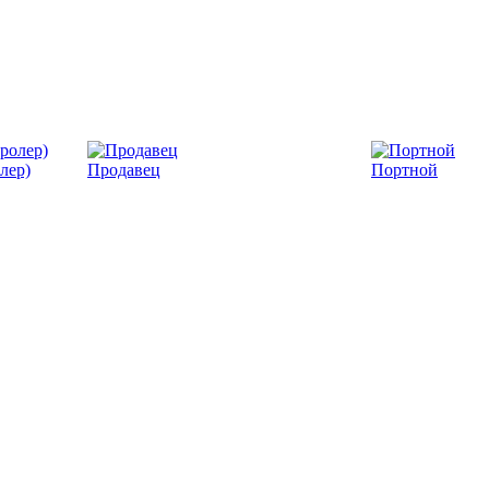
лер)
Продавец
Портной