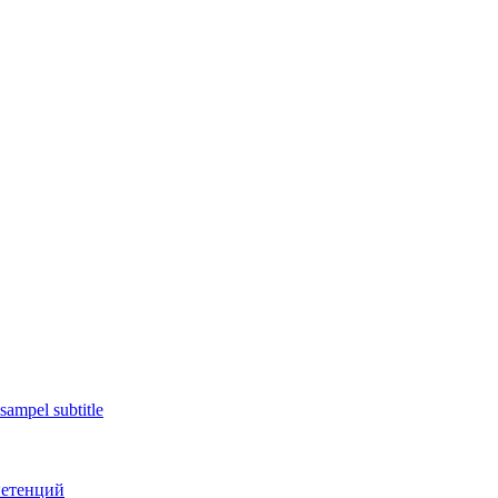
sampel subtitle
петенций