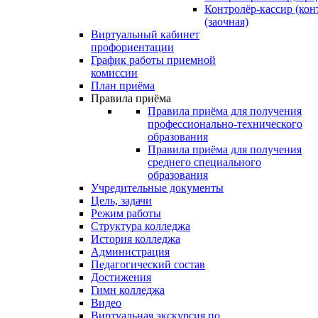
Контролёр-кассир (кон
(заочная)
Виртуальный кабинет
профориентации
График работы приемной
комиссии
План приёма
Правила приёма
Правила приёма для получения
профессионально-технического
образования
Правила приёма для получения
среднего специального
образования
Учредительные документы
Цель, задачи
Режим работы
Структура колледжа
История колледжа
Администрация
Педагогический состав
Достижения
Гимн колледжа
Видео
Виртуальная экскурсия по