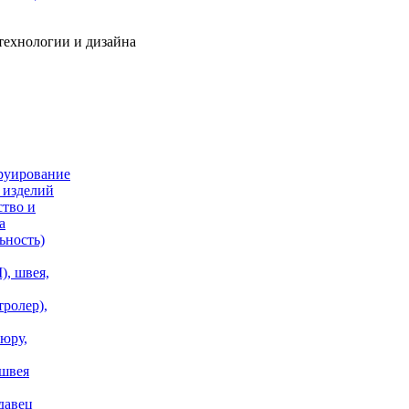
технологии и дизайна
руирование
 изделий
ство и
а
ьность)
, швея,
тролер),
юру,
 швея
давец