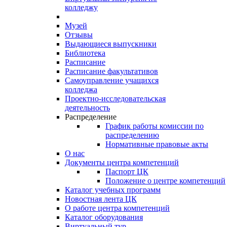
колледжу
Музей
Отзывы
Выдающиеся выпускники
Библиотека
Расписание
Расписание факультативов
Самоуправление учащихся
колледжа
Проектно-исследовательская
деятельность
Распределение
График работы комиссии по
распределению
Нормативные правовые акты
О нас
Документы центра компетенций
Паспорт ЦК
Положение о центре компетенций
Каталог учебных программ
Новостная лента ЦК
О работе центра компетенций
Каталог оборудования
Виртуальный тур