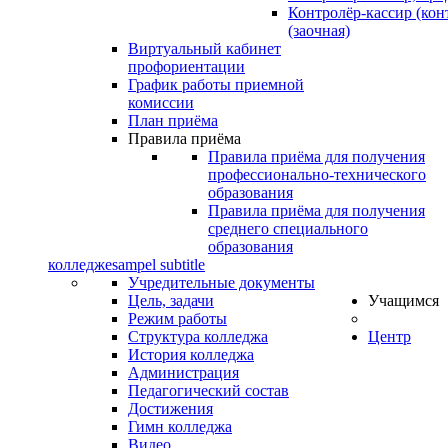
Контролёр-кассир (кон
(заочная)
Виртуальный кабинет
профориентации
График работы приемной
комиссии
План приёма
Правила приёма
Правила приёма для получения
профессионально-технического
образования
Правила приёма для получения
среднего специального
образования
колледже
sampel subtitle
Учредительные документы
Цель, задачи
Учащимся
Режим работы
Структура колледжа
Центр
История колледжа
Администрация
Педагогический состав
Достижения
Гимн колледжа
Видео