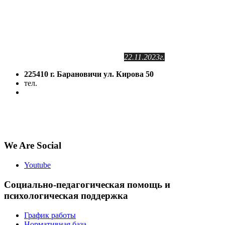
Сайт зарегистрирован
в Государственном регистре
информационных ресурсов РБ.
Регистрационное свидетельство
№2141102409
от 24.11.2011г.
с изменениями от
22.11.2023г.
225410 г. Барановичи ул. Кирова 50
тел.
(8-016-3) 64-81-28
5volokno@brest.by
Политика конфиденциальности
Политика использования файлов cookie
We Are Social
Youtube
Социально-педагогическая помощь и
психологическая поддержка
График работы
Нормативная база