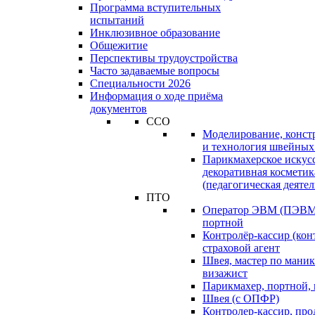
Программа вступительных
испытаний
Инклюзивное образование
Общежитие
Перспективы трудоустройства
Часто задаваемые вопросы
Специальности 2026
Информация о ходе приёма
документов
ССО
Моделирование, конст
и технология швейных
Парикмахерское искус
декоративная косметик
(педагогическая деятел
ПТО
Оператор ЭВМ (ПЭВМ)
портной
Контролёр-кассир (кон
страховой агент
Швея, мастер по маник
визажист
Парикмахер, портной,
Швея (с ОПФР)
Контролер-кассир, про