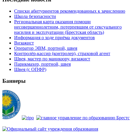
Списки абитуриентов рекомендованных к зачислению
Школа безопасности
Региональная карта оказания помощи
несовершеннолетним, потерпевшим от сексуального
насилия и эксплуатации (Брестская область)
Информация о ходе приёма документов
Визажист
Оператор ЭВМ, портной, швея
Контролёр-кассир (контролер), страховой агент
Швея, мастер по маникюру, визажист
Парикмахер, портной, швея
Швея (с ОПФР)
Баннеры