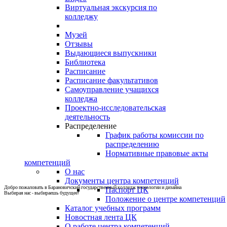
Виртуальная экскурсия по
колледжу
Музей
Отзывы
Выдающиеся выпускники
Библиотека
Расписание
Расписание факультативов
Самоуправление учащихся
колледжа
Проектно-исследовательская
деятельность
Распределение
График работы комиссии по
распределению
Нормативные правовые акты
компетенций
О нас
Документы центра компетенций
Добро пожаловать в Барановичский государственный колледж технологии и дизайна
Паспорт ЦК
Выбирая нас - выбираешь будущее!
Положение о центре компетенций
Каталог учебных программ
Новостная лента ЦК
О работе центра компетенций