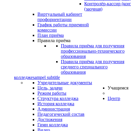
Контролёр-кассир (кон
(заочная)
Виртуальный кабинет
профориентации
График работы приемной
комиссии
План приёма
Правила приёма
Правила приёма для получения
профессионально-технического
образования
Правила приёма для получения
среднего специального
образования
колледже
sampel subtitle
Учредительные документы
Цель, задачи
Учащимся
Режим работы
Структура колледжа
Центр
История колледжа
Администрация
Педагогический состав
Достижения
Гимн колледжа
Видео