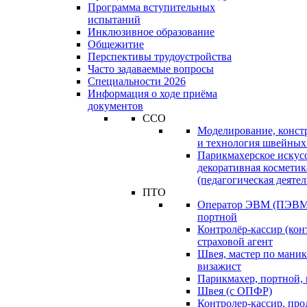
Программа вступительных
испытаний
Инклюзивное образование
Общежитие
Перспективы трудоустройства
Часто задаваемые вопросы
Специальности 2026
Информация о ходе приёма
документов
ССО
Моделирование, конст
и технология швейных
Парикмахерское искус
декоративная косметик
(педагогическая деятел
ПТО
Оператор ЭВМ (ПЭВМ)
портной
Контролёр-кассир (кон
страховой агент
Швея, мастер по маник
визажист
Парикмахер, портной,
Швея (с ОПФР)
Контролер-кассир, про