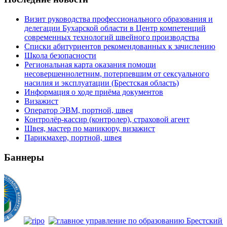
Визит руководства профессионального образования и
делегации Бухарской области в Центр компетенций
современных технологий швейного производства
Списки абитуриентов рекомендованных к зачислению
Школа безопасности
Региональная карта оказания помощи
несовершеннолетним, потерпевшим от сексуального
насилия и эксплуатации (Брестская область)
Информация о ходе приёма документов
Визажист
Оператор ЭВМ, портной, швея
Контролёр-кассир (контролер), страховой агент
Швея, мастер по маникюру, визажист
Парикмахер, портной, швея
Баннеры