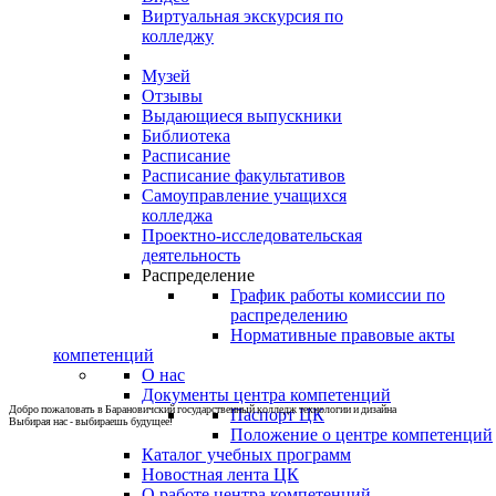
Виртуальная экскурсия по
колледжу
Музей
Отзывы
Выдающиеся выпускники
Библиотека
Расписание
Расписание факультативов
Самоуправление учащихся
колледжа
Проектно-исследовательская
деятельность
Распределение
График работы комиссии по
распределению
Нормативные правовые акты
компетенций
О нас
Документы центра компетенций
Добро пожаловать в Барановичский государственный колледж технологии и дизайна
Паспорт ЦК
Выбирая нас - выбираешь будущее!
Положение о центре компетенций
Каталог учебных программ
Новостная лента ЦК
О работе центра компетенций