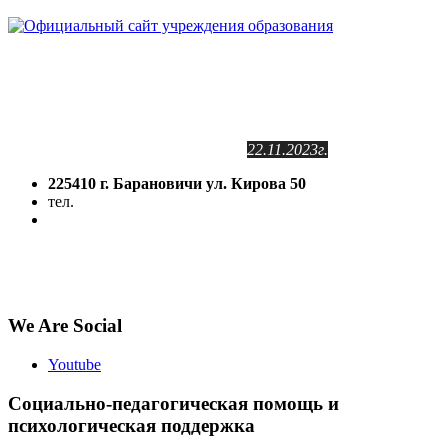
Сайт зарегистрирован
в Государственном регистре
информационных ресурсов РБ.
Регистрационное свидетельство
№2141102409
от 24.11.2011г.
с изменениями от
22.11.2023г.
225410 г. Барановичи ул. Кирова 50
тел.
(8-016-3) 64-81-28
5volokno@brest.by
Политика конфиденциальности
Политика использования файлов cookie
We Are Social
Youtube
Социально-педагогическая помощь и
психологическая поддержка