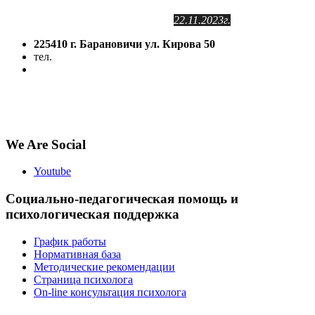
№2141102409
от 24.11.2011г.
с изменениями от
22.11.2023г.
225410 г. Барановичи ул. Кирова 50
тел.
(8-016-3) 64-81-28
5volokno@brest.by
Политика конфиденциальности
Политика использования файлов cookie
We Are Social
Youtube
Социально-педагогическая помощь и
психологическая поддержка
График работы
Нормативная база
Методические рекомендации
Страница психолога
On-line консультация психолога