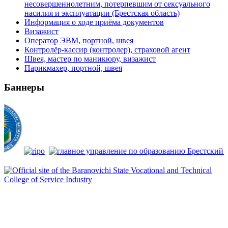
несовершеннолетним, потерпевшим от сексуального
насилия и эксплуатации (Брестская область)
Информация о ходе приёма документов
Визажист
Оператор ЭВМ, портной, швея
Контролёр-кассир (контролер), страховой агент
Швея, мастер по маникюру, визажист
Парикмахер, портной, швея
Баннеры
Сайт зарегистрирован
в Государственном регистре
информационных ресурсов РБ.
Регистрационное свидетельство