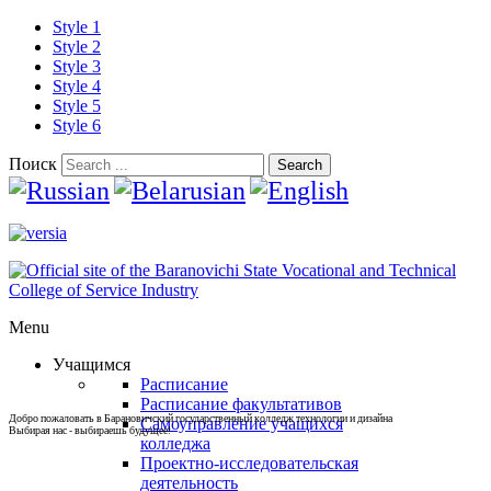
Style 1
Style 2
Style 3
Style 4
Style 5
Style 6
Поиск
Search
Menu
Учащимся
Расписание
Расписание факультативов
Добро пожаловать в Барановичский государственный колледж технологии и дизайна
Самоуправление учащихся
Выбирая нас - выбираешь будущее!
колледжа
Проектно-исследовательская
деятельность