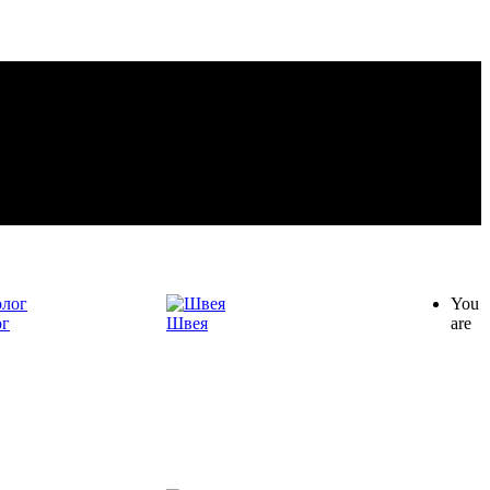
You
ог
Швея
are