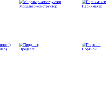
Модельер-конструктор
Парикмахер
лер)
Продавец
Портной