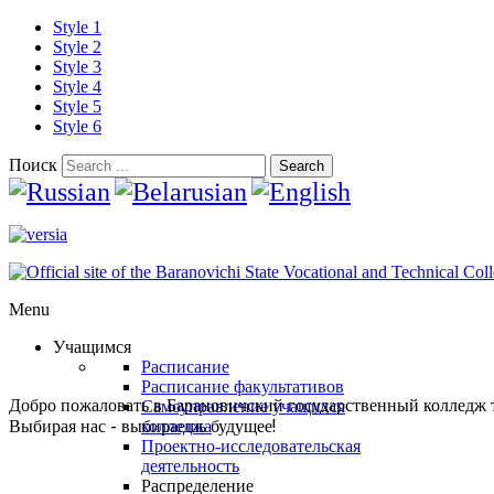
Style 1
Style 2
Style 3
Style 4
Style 5
Style 6
Поиск
Search
Menu
Учащимся
Расписание
Расписание факультативов
Добро пожаловать в Барановичский государственный колледж 
Самоуправление учащихся
Выбирая нас - выбираешь будущее!
колледжа
Проектно-исследовательская
деятельность
Распределение