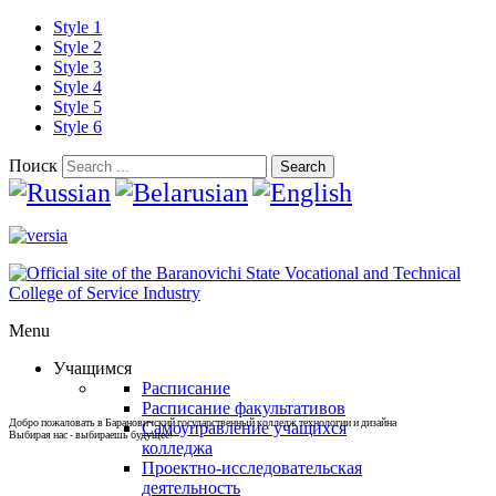
Style 1
Style 2
Style 3
Style 4
Style 5
Style 6
Поиск
Search
Menu
Учащимся
Расписание
Расписание факультативов
Добро пожаловать в Барановичский государственный колледж технологии и дизайна
Самоуправление учащихся
Выбирая нас - выбираешь будущее!
колледжа
Проектно-исследовательская
деятельность