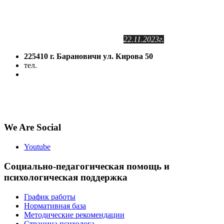
в Государственном регистре
информационных ресурсов РБ.
Регистрационное свидетельство
№2141102409
от 24.11.2011г.
с изменениями от
22.11.2023г.
225410 г. Барановичи ул. Кирова 50
тел.
(8-016-3) 64-81-28
5volokno@brest.by
Политика конфиденциальности
Политика использования файлов cookie
We Are Social
Youtube
Социально-педагогическая помощь и
психологическая поддержка
График работы
Нормативная база
Методические рекомендации
Страница психолога