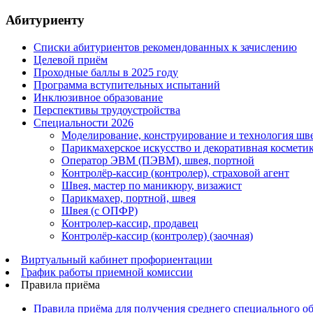
Абитуриенту
Списки абитуриентов рекомендованных к зачислению
Целевой приём
Проходные баллы в 2025 году
Программа вступительных испытаний
Инклюзивное образование
Перспективы трудоустройства
Специальности 2026
Моделирование, конструирование и технология шв
Парикмахерское искусство и декоративная косметик
Оператор ЭВМ (ПЭВМ), швея, портной
Контролёр-кассир (контролер), страховой агент
Швея, мастер по маникюру, визажист
Парикмахер, портной, швея
Швея (с ОПФР)
Контролер-кассир, продавец
Контролёр-кассир (контролер) (заочная)
Виртуальный кабинет профориентации
График работы приемной комиссии
Правила приёма
Правила приёма для получения среднего специального о