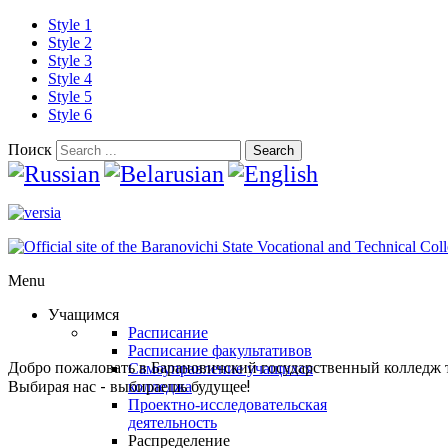
Style 1
Style 2
Style 3
Style 4
Style 5
Style 6
Поиск
Search
Menu
Учащимся
Расписание
Расписание факультативов
Добро пожаловать в Барановичский государственный колледж 
Самоуправление учащихся
Выбирая нас - выбираешь будущее!
колледжа
Проектно-исследовательская
деятельность
Распределение