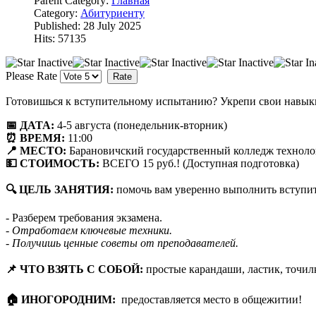
Parent Category:
Главная
Category:
Абитуриенту
Published: 28 July 2025
Hits: 57135
Please Rate
Готовишься к вступительному испытанию? Укрепи свои навыки
📅 ДАТА:
4-5 августа (понедельник-вторник)
⏰ ВРЕМЯ:
11:00
📍 МЕСТО:
Барановичский государственный колледж техноло
💵 СТОИМОСТЬ:
ВСЕГО 15 руб.! (Доступная подготовка)
🔍 ЦЕЛЬ ЗАНЯТИЯ:
помочь вам уверенно выполнить вступит
- Разберем требования экзамена.
- Отработаем ключевые техники.
- Получишь ценные советы от преподавателей.
📌 ЧТО ВЗЯТЬ С СОБОЙ:
простые карандаши, ластик, точилк
🏠 ИНОГОРОДНИМ:
предоставляется место в общежитии!