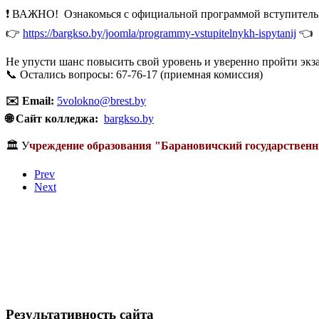
❗ ВАЖНО! Ознакомься с официальной программой вступитель
👉
https://bargkso.by/joomla/programmy-vstupitelnykh-ispytanij
👈
Не упусти шанс повысить свой уровень и уверенно пройти экз
📞 Остались вопросы: 67-76-17 (приемная комиссия)
✉️ Email:
5volokno@brest.by
🌐 Сайт колледжа:
bargkso.by
🏛️ У
чреждение образования "Барановичский государственн
Prev
Next
Результативность сайта