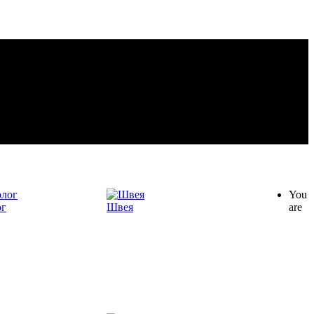
You
ог
Швея
are