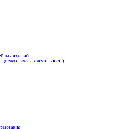
ейных изделий
а (педагогическая деятельность)
бразования